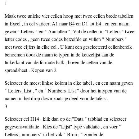
1
Maak twee unieke vier cellen hoog met twee cellen brede tabellen
in Excel , in cel varieert A1 naar B4 en D1 tot E4 , en een naam
geven " Letters " en " Aantallen ". Vul de cellen in "Letters " twee
letter codes , geen twee codes hetzelfde en vullen " Numbers "
met twee cijfers in elke cel . U kunt een geselecteerd cellenbereik
benoemen door de naam te typen in de keuzelijst aan de
linkerkant van de formule balk , boven de cellen van de
spreadsheet . Kopen van 2
Selecteer de meest linkse kolom in elke tabel , en een naam geven
" Letters_List , " en " Numbers_List " door het intypen van de
namen in het drop down zoals je deed voor de tafels .
3
Selecteer cel H14 , klik dan op de "Data " tabblad en selecteer
gegevensvalidatie . Kies de "Lijst" type validatie , en voer "
Letters , nummers" in het vak " Bron , " zonder de