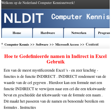
Welkom op de Nederland Computer Kennisnetwerk!
Home
Hardware
Netwerken
Program
*
>>
>>
>> Content
Computer Kennis
Software
Microsoft Access
Hoe te Gedefinieerde namen in Indirect in Excel
Gebruik
Een van de meest mystificerende Excel 's - en zeer krachtig -
functies is de functie INDIRECT . INDIRECT rendement van de
waarde van de cel gegeven . Hierdoor kan een formule met een
functie INDIRECT te verwijzen naar een cel die een tekstwaarde
bevat en geschiedde dat tekstwaarde van de formule een naam .
Dit maakt het passeren van de namen en benoemde bereiken om
formules . Instructies