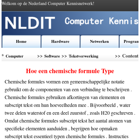
Welkom op de Nederland Computer Kennisnetwerk!
Home
Hardware
Netwerken
Program
*
>>
>>
>> Content
Computer
Software
Tekstverwerking
Kennis
Software
Hoe een chemische formule Type
Chemische formules vormen een gemeenschappelijke notatie
gebruikt om de componenten van een verbinding te beschrijven .
Chemische formules gebruiken afkortingen van elementen en
subscript tekst om hun hoeveelheden mee . Bijvoorbeeld , water
twee delen waterstof en een deel zuurstof , zoals H20 geschreven .
Omdat chemische formules subscript tekst het aantal atomen van
specifieke elementen aanduiden , begrijpen hoe opmaken
subscript tekst essentieel typen chemische formules . Instructies