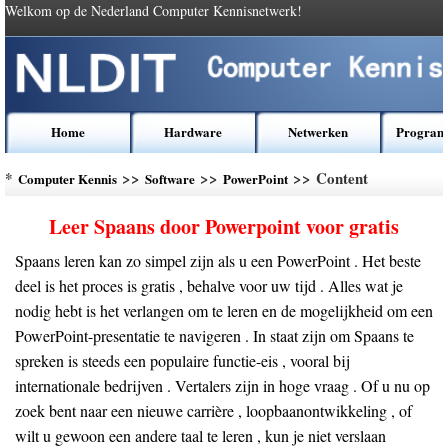
Welkom op de Nederland Computer Kennisnetwerk!
Home
Hardware
Netwerken
Program
*
>>
>>
>> Content
Computer Kennis
Software
PowerPoint
Leer Spaans door Powerpoint voor gratis
Spaans leren kan zo simpel zijn als u een PowerPoint . Het beste
deel is het proces is gratis , behalve voor uw tijd . Alles wat je
nodig hebt is het verlangen om te leren en de mogelijkheid om een
PowerPoint-presentatie te navigeren . In staat zijn om Spaans te
spreken is steeds een populaire functie-eis , vooral bij
internationale bedrijven . Vertalers zijn in hoge vraag . Of u nu op
zoek bent naar een nieuwe carrière , loopbaanontwikkeling , of
wilt u gewoon een andere taal te leren , kun je niet verslaan