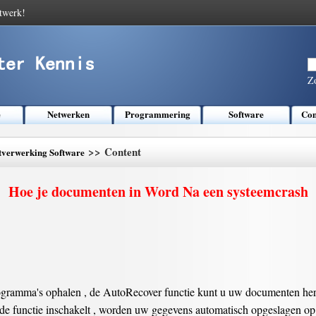
twerk!
Z
e
Netwerken
Programmering
Software
Com
>> Content
tverwerking Software
Hoe je documenten in Word Na een systeemcrash
rogramma's ophalen , de AutoRecover functie kunt u uw documenten hers
de functie inschakelt , worden uw gegevens automatisch opgeslagen op e