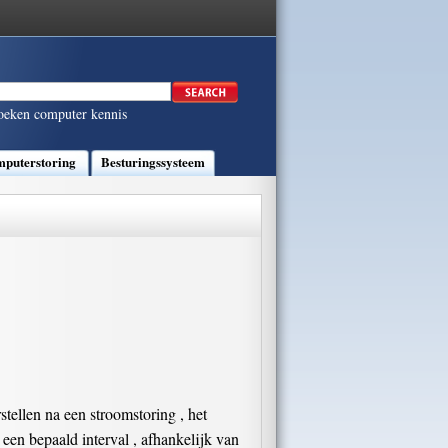
oeken computer kennis
puterstoring
Besturingssysteem
tellen na een stroomstoring , het
en bepaald interval , afhankelijk van