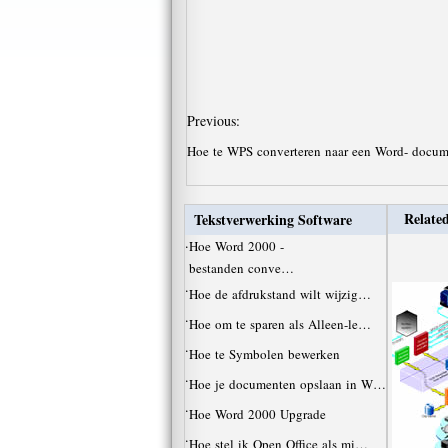
Previous:
Hoe te WPS converteren naar een Word- docu
Related
Tekstverwerking Software
·
Hoe Word 2000 -
bestanden conve…
·
Hoe de afdrukstand wilt wijzig…
·
Hoe om te sparen als Alleen-le…
·
Hoe te Symbolen bewerken
·
Hoe je documenten opslaan in W…
·
Hoe Word 2000 Upgrade
·
Hoe stel ik Open Office als mi…