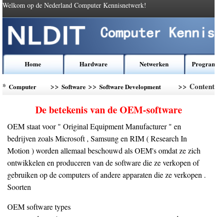
Welkom op de Nederland Computer Kennisnetwerk!
Home
Hardware
Netwerken
Program
*
>>
>>
>> Content
Computer
Software
Software Development
Kennis
Companies
De betekenis van de OEM-software
OEM staat voor " Original Equipment Manufacturer " en
bedrijven zoals Microsoft , Samsung en RIM ( Research In
Motion ) worden allemaal beschouwd als OEM's omdat ze zich
ontwikkelen en produceren van de software die ze verkopen of
gebruiken op de computers of andere apparaten die ze verkopen .
Soorten
OEM software types