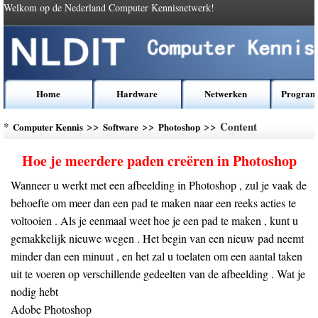
Welkom op de Nederland Computer Kennisnetwerk!
Home
Hardware
Netwerken
Program
*
>>
>>
>> Content
Computer Kennis
Software
Photoshop
Hoe je meerdere paden creëren in Photoshop
Wanneer u werkt met een afbeelding in Photoshop , zul je vaak de
behoefte om meer dan een pad te maken naar een reeks acties te
voltooien . Als je eenmaal weet hoe je een pad te maken , kunt u
gemakkelijk nieuwe wegen . Het begin van een nieuw pad neemt
minder dan een minuut , en het zal u toelaten om een aantal taken
uit te voeren op verschillende gedeelten van de afbeelding . Wat je
nodig hebt
Adobe Photoshop