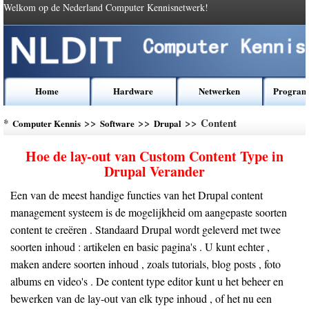
Welkom op de Nederland Computer Kennisnetwerk!
Home
Hardware
Netwerken
Program
*
>>
>>
>> Content
Computer Kennis
Software
Drupal
Hoe de lay-out van Custom Content Type in
Drupal Verander
Een van de meest handige functies van het Drupal content
management systeem is de mogelijkheid om aangepaste soorten
content te creëren . Standaard Drupal wordt geleverd met twee
soorten inhoud : artikelen en basic pagina's . U kunt echter ,
maken andere soorten inhoud , zoals tutorials, blog posts , foto
albums en video's . De content type editor kunt u het beheer en
bewerken van de lay-out van elk type inhoud , of het nu een