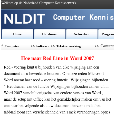
Welkom op de Nederland Computer Kennisnetwerk!
Home
Hardware
Netwerken
Program
*
>>
>>
>> Content
Computer
Software
Tekstverwerking
Kennis
Software
Hoe naar Red Line in Word 2007
Red - voering kunt u bijhouden van elke wijziging aan een
document als u bewerkt te houden . Om deze reden Microsoft
Word noemt haar rood - voering functie ' Wijzigingen bijhouden .
" Het draaien van de functie Wijzigingen bijhouden aan en uit in
Word 2007 verschilt enigszins van eerdere versies van Word ,
maar de setup lint Office kan het gemakkelijker maken om van het
ene naar het volgende als u uw document herzien omdat het
tabblad toont een verscheidenheid van Track veranderingen opties