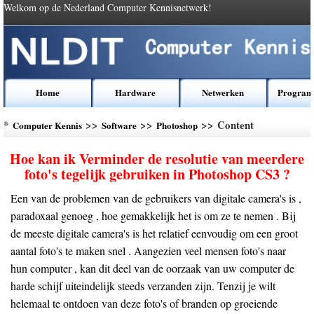
Welkom op de Nederland Computer Kennisnetwerk!
Home
Hardware
Netwerken
Program
*
>>
>>
>> Content
Computer Kennis
Software
Photoshop
Hoe kan ik Verminder de resolutie van meerdere
foto's tegelijk gebruiken in Photoshop CS3 ?
Een van de problemen van de gebruikers van digitale camera's is ,
paradoxaal genoeg , hoe gemakkelijk het is om ze te nemen . Bij
de meeste digitale camera's is het relatief eenvoudig om een ​​groot
aantal foto's te maken snel . Aangezien veel mensen foto's naar
hun computer , kan dit deel van de oorzaak van uw computer de
harde schijf uiteindelijk steeds verzanden zijn. Tenzij je wilt
helemaal te ontdoen van deze foto's of branden op groeiende