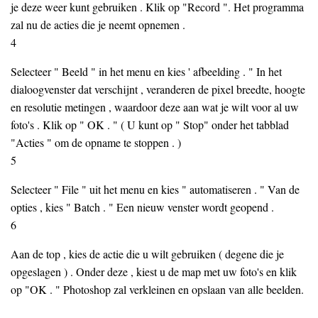
je deze weer kunt gebruiken . Klik op "Record ". Het programma
zal nu de acties die je neemt opnemen .
4
Selecteer " Beeld " in het menu en kies ' afbeelding . " In het
dialoogvenster dat verschijnt , veranderen de pixel breedte, hoogte
en resolutie metingen , waardoor deze aan wat je wilt voor al uw
foto's . Klik op " OK . " ( U kunt op " Stop" onder het tabblad
"Acties " om de opname te stoppen . )
5
Selecteer " File " uit het menu en kies " automatiseren . " Van de
opties , kies " Batch . " Een nieuw venster wordt geopend .
6
Aan de top , kies de actie die u wilt gebruiken ( degene die je
opgeslagen ) . Onder deze , kiest u de map met uw foto's en klik
op "OK . " Photoshop zal verkleinen en opslaan van alle beelden.