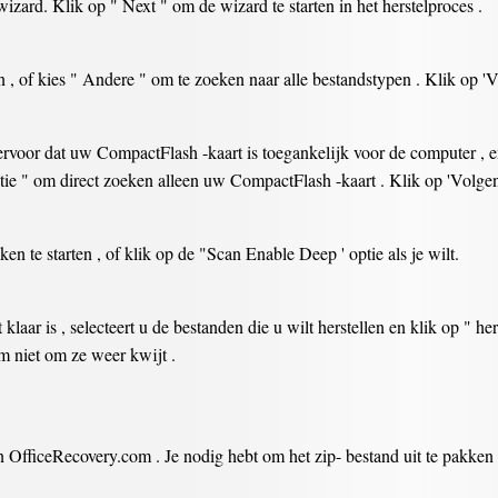
izard. Klik op " Next " om de wizard te starten in het herstelproces .
n , of kies " Andere " om te zoeken naar alle bestandstypen . Klik op '
ervoor dat uw CompactFlash -kaart is toegankelijk voor de computer , e
atie " om direct zoeken alleen uw CompactFlash -kaart . Klik op 'Volgen
en te starten , of klik op de "Scan Enable Deep ' optie als je wilt.
 klaar is , selecteert u de bestanden die u wilt herstellen en klik op " h
m niet om ze weer kwijt .
fficeRecovery.com . Je nodig hebt om het zip- bestand uit te pakken dat