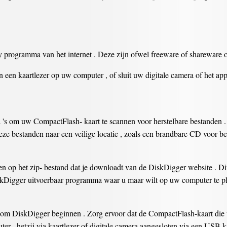
ry programma van het internet . Deze zijn ofwel freeware of shareware o
 een kaartlezer op uw computer , of sluit uw digitale camera of het a
s om uw CompactFlash- kaart te scannen voor herstelbare bestanden . 
ze bestanden naar een veilige locatie , zoals een brandbare CD voor b
n op het zip- bestand dat je downloadt van de DiskDigger website . Di
 DiskDigger uitvoerbaar programma waar u maar wilt op uw computer te pl
m DiskDigger beginnen . Zorg ervoor dat de CompactFlash-kaart die u
er , hetzij via kaartlezer of digitale camera aangesloten via een USB k