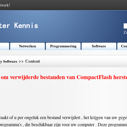
twerk!
Z
e
Netwerken
Programmering
Software
Com
>> Content
ty Software
 om verwijderde bestanden van CompactFlash herste
akt of u per ongeluk een bestand verwijdert , het krijgen van uw gegev
lpprogramma's , die beschikbaar zijn voor uw computer . Deze programma