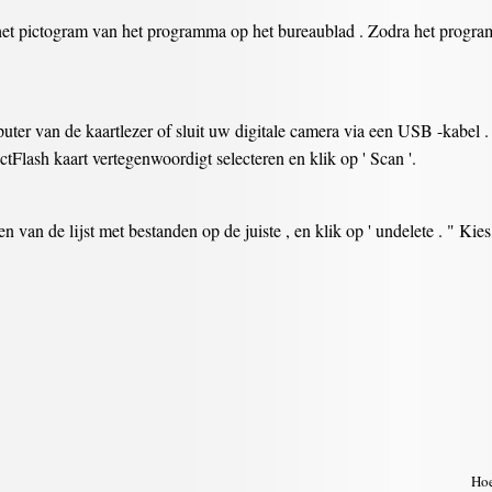
het pictogram van het programma op het bureaublad . Zodra het program
ter van de kaartlezer of sluit uw digitale camera via een USB -kabel . B
lash kaart vertegenwoordigt selecteren en klik op ' Scan '.
en van de lijst met bestanden op de juiste , en klik op ' undelete . " Ki
Hoe