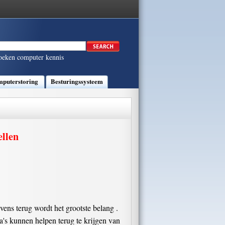
oeken computer kennis
puterstoring
Besturingssysteem
llen
ens terug wordt het grootste belang .
's kunnen helpen terug te krijgen van