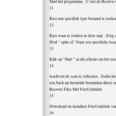
Start het programma . U ziet de Recuva w
11
Kies een specifiek type bestand te zoeke
12
Kies waar te zoeken in deze stap . Zorg 
iPod " optie of "Naar een specifieke loc
13
Klik op "Start " in dit scherm om het zoek
14
wacht tot de scan te voltooien . Zodra het
een back-up herstelde bestanden direct o
Recover Files Met FreeUndelete
15
Download en installeer FreeUndelete van O
16