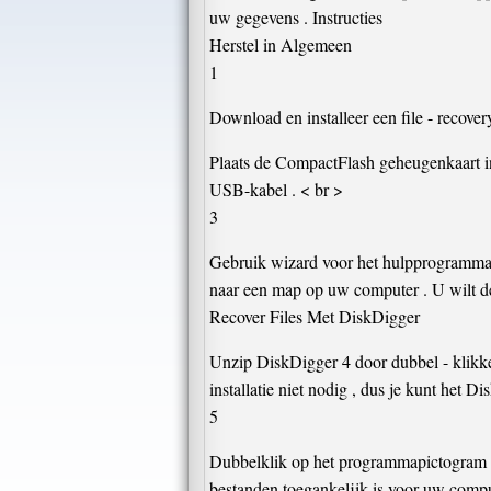
uw gegevens . Instructies
Herstel in Algemeen
1
Download en installeer een file - recove
Plaats de CompactFlash geheugenkaart in
USB-kabel . < br >
3
Gebruik wizard voor het hulpprogramma '
naar een map op uw computer . U wilt de
Recover Files Met DiskDigger
Unzip DiskDigger 4 door dubbel - klikke
installatie niet nodig , dus je kunt het
5
Dubbelklik op het programmapictogram o
bestanden toegankelijk is voor uw comput