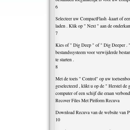
6
Selecteer uw CompactFlash -kaart of een 
laden . Klik op " Next " aan de onderka
7
Kies of " Dig Deep " of " Dig Deeper . "
bestandssysteem voor verwijderde bestan
te starten .
8
Met de toets " Control" op uw toetsenbord
geselecteerd , klikt u op de " Herstel d
computer of een schijf die eraan verbond
Recover Files Met Piriform Recuva
Download Recuva van de website van Pirif
10