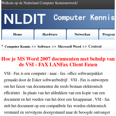
Welkom op de Nederland Computer Kennisnetwerk!
Home
Hardware
Netwerken
Program
*
>>
>>
>> Content
Computer Kennis
Software
Microsoft Word
Hoe je MS Word 2007 documenten met behulp van
de VSI - FAX LANFax Client Faxen
VSI - Fax is een computer - naar - fax- office softwarepakket
gemaakt door de Esker softwarebedrijf . VSI - Fax is ontworpen
om het faxen van documenten die reeds bestaan ​​elektronisch
efficiënter . In plaats van het afdrukken van een kopie van een
document en het voeden van het door een faxapparaat , VSI - fax
stelt het document op een compatibele fax worden elektronisch
verstuurd en vervolgens doorgestuurd naar de beoogde ontvanger