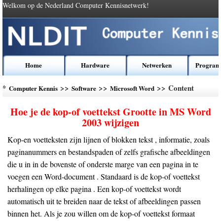
Welkom op de Nederland Computer Kennisnetwerk!
Home
Hardware
Netwerken
Program
*
>>
>>
>> Content
Computer Kennis
Software
Microsoft Word
Hoe je de kop-of voettekst Grootte in MS Word
2003 wijzigen
Kop-en voetteksten zijn lijnen of blokken tekst , informatie, zoals
paginanummers en bestandspaden of zelfs grafische afbeeldingen
die u in in de bovenste of onderste marge van een pagina in te
voegen een Word-document . Standaard is de kop-of voettekst
herhalingen op elke pagina . Een kop-of voettekst wordt
automatisch uit te breiden naar de tekst of afbeeldingen passen
binnen het. Als je zou willen om de kop-of voettekst formaat