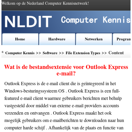
Welkom op de Nederland Computer Kennisnetwerk!
Home
Hardware
Netwerken
Program
*
>>
>>
>> Content
Computer Kennis
Software
File Extension Types
Wat is de bestandsextensie voor Outlook Express
e-mail?
Outlook Express is de e-mail client die is geïntegreerd in het
Windows-besturingssysteem OS . Outlook Express is een full-
featured e-mail client waarmee gebruikers berichten met behulp
vastgesteld door middel van externe e-mail providers accounts
verzenden en ontvangen . Outlook Express maakt het ook
mogelijk gebruikers om e-mailberichten te downloaden naar hun
computer harde schijf . Afhankelijk van de plaats en functie van