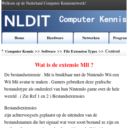
Welkom op de Nederland Computer Kennisnetwerk!
Home
Hardware
Netwerken
Program
*
>>
>>
>> Content
Computer Kennis
Software
File Extension Types
Wat is de extensie Mll ?
De bestandsextensie . Mii is bruikbaar met de Nintendo Wii een
Wii Mii avatar te maken . Gamers gebruiken deze grafische
bestandstype als onderdeel van hun Nintendo game over de hele
wereld . ( Zie Ref 1 en 2 ) Bestandsextensies
Bestandsextensies
zijn achtervoegsels geplaatst op de uiteinden van de
bestandsnamen die het signaal wat voor soort bestand ze zijn en