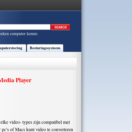
oeken computer kennis
puterstoring
Besturingssysteem
 Media Player
elke video- types zijn compatibel met
pc's of Macs kunt video te converteren