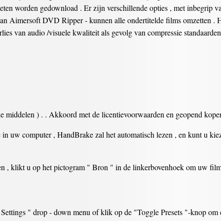
oeten worden gedownload . Er zijn verschillende opties , met inbegri
 van Aimersoft DVD Ripper - kunnen alle ondertitelde films omzetten .
lies van audio /visuele kwaliteit als gevolg van compressie standaarden
ie middelen ) . . Akkoord met de licentievoorwaarden en geopend kope
ze in uw computer , HandBrake zal het automatisch lezen , en kunt u ki
 , klikt u op het pictogram " Bron " in de linkerbovenhoek om uw film 
Settings " drop - down menu of klik op de "Toggle Presets "-knop om een