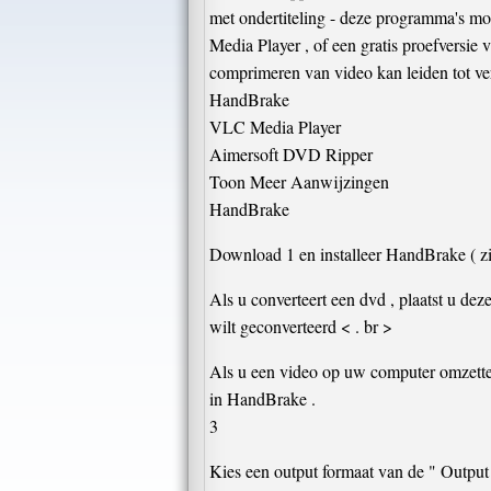
met ondertiteling - deze programma's m
Media Player , of een gratis proefversie
comprimeren van video kan leiden tot ver
HandBrake
VLC Media Player
Aimersoft DVD Ripper
Toon Meer Aanwijzingen
HandBrake
Download 1 en installeer HandBrake ( z
Als u converteert een dvd , plaatst u de
wilt geconverteerd < . br >
Als u een video op uw computer omzetten
in HandBrake .
3
Kies een output formaat van de " Output 