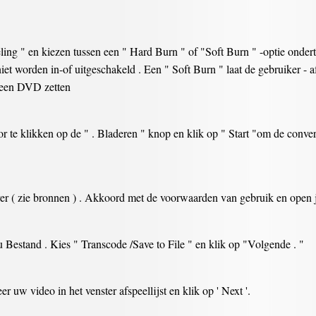
ling " en kiezen tussen een " Hard Burn " of "Soft Burn " -optie ondert
 niet worden in-of uitgeschakeld . Een " Soft Burn " laat de gebruiker -
op een DVD zetten
 te klikken op de " . Bladeren " knop en klik op " Start "om de conver
r ( zie bronnen ) . Akkoord met de voorwaarden van gebruik en open 
u Bestand . Kies " Transcode /Save to File " en klik op "Volgende . "
r uw video in het venster afspeellijst en klik op ' Next '.