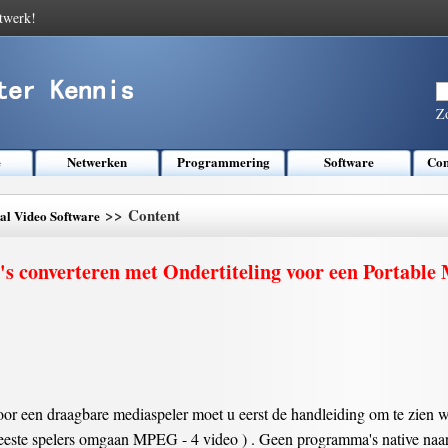
twerk!
Z
e
Netwerken
Programmering
Software
Com
>> Content
tal Video Software
's converteren met Ondertiteling voor een Portable
oor een draagbare mediaspeler moet u eerst de handleiding om te zien w
eeste spelers omgaan MPEG - 4 video ) . Geen programma's native naar 