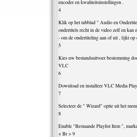
encoder en kwaliteitsinstellingen .
4
Klik op het tabblad " Audio en Ondertite
ondertitels recht in de video zelf en kan
- om de ondertiteling aan of uit , lijkt 
5
Kies uw bestandsuitvoer bestemming door
VLC
6
Download en installeer VLC Media Playe
7
Selecteer de " Wizard" optie uit het men
8
Enable "Bestaande Playlist Item ", markee
< Br > 9