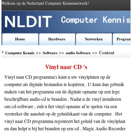
Welkom op de Nederland Computer Kennisnetwerk!
Home
Hardware
Netwerken
Program
*
>>
>>
>> Content
Computer Kennis
Software
audio Software
Vinyl naar CD 's
Vinyl naar CD programma's kunt u uw vinylplaten op de
computer als digitale bestanden te kopiëren . U kunt dan gebruik
maken van het programma om de digitale opname op een lege
beschrijfbare audio-cd te branden . Nadat u de vinyl installeren
om cd-software , zult u het vinyl opname af te spelen via een
versterker die aansluit op de geluidskaart van de computer . Het
vinyl naar CD programma registreert het geluid van de vinylplaat
en dan helpt u bij het ​​branden op een cd . Magic Audio Recorder