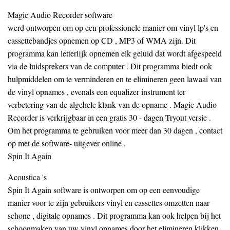
Magic Audio Recorder software
werd ontworpen om op een professionele manier om vinyl lp's en
cassettebandjes opnemen op CD , MP3 of WMA zijn. Dit
programma kan letterlijk opnemen elk geluid dat wordt afgespeeld
via de luidsprekers van de computer . Dit programma biedt ook
hulpmiddelen om te verminderen en te elimineren geen lawaai van
de vinyl opnames , evenals een equalizer instrument ter
verbetering van de algehele klank van de opname . Magic Audio
Recorder is verkrijgbaar in een gratis 30 - dagen Tryout versie .
Om het programma te gebruiken voor meer dan 30 dagen , contact
op met de software- uitgever online .
Spin It Again
Acoustica 's
Spin It Again software is ontworpen om op een eenvoudige
manier voor te zijn gebruikers vinyl en cassettes omzetten naar
schone , digitale opnames . Dit programma kan ook helpen bij het
​​schoonmaken van uw vinyl opnames door het elimineren klikken