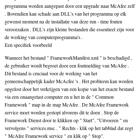
programma worden aangepast door een upgrade naar McAfee zelf
. Bovendien kan schade aan DLL's van het programma op elk
gewenst moment na de installatie van deze run - time fouten
veroorzaken . DLL's zijn kleine bestanden die essentieel zijn voor
de werking van computerprogramma's .
Een specifiek voorbeeld
Wanneer het bestand " FrameworkManifest.xml " is beschadigd ,
de gebruiker wordt begroet door een foutmelding van McAfee .
Dit bestand is cruciaal voor de werking van het
gemeenschappelijk kader McAcfee 's . Het probleem kan worden
opgelost door het verkrijgen van een kopie van het exacte bestand
via een onaangetast computer en u het in de " Common
Framework " map in de map McAfee . De McAfee Framework
service moet worden gestopt alvorens dit te doen . Stop de
Framework Dienst door te klikken op " Start", "Uitvoeren " en
vervolgens " services.msc . " Rechts - klik op het tabblad dat zegt
" McAfee Framework service " en klik op " Stop".