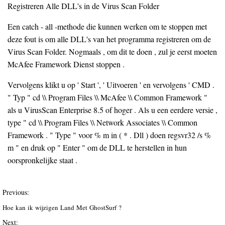
Registreren Alle DLL's in de Virus Scan Folder
Een catch - all -methode die kunnen werken om te stoppen met
deze fout is om alle DLL's van het programma registreren om de
Virus Scan Folder. Nogmaals , om dit te doen , zul je eerst moeten
McAfee Framework Dienst stoppen .
Vervolgens klikt u op ' Start ', ' Uitvoeren ' en vervolgens ' CMD .
" Typ " cd \\ Program Files \\ McAfee \\ Common Framework "
als u VirusScan Enterprise 8.5 of hoger . Als u een eerdere versie ,
type " cd \\ Program Files \\ Network Associates \\ Common
Framework . " Type " voor % m in ( * . Dll ) doen regsvr32 /s %
m " en druk op " Enter " om de DLL te herstellen in hun
oorspronkelijke staat .
Previous:
Hoe kan ik wijzigen Land Met GhostSurf ?
Next: