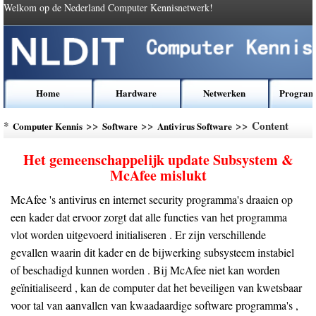
Welkom op de Nederland Computer Kennisnetwerk!
Home
Hardware
Netwerken
Program
*
>>
>>
>> Content
Computer Kennis
Software
Antivirus Software
Het gemeenschappelijk update Subsystem &
McAfee mislukt
McAfee 's antivirus en internet security programma's draaien op
een kader dat ervoor zorgt dat alle functies van het programma
vlot worden uitgevoerd initialiseren . Er zijn verschillende
gevallen waarin dit kader en de bijwerking subsysteem instabiel
of beschadigd kunnen worden . Bij McAfee niet kan worden
geïnitialiseerd , kan de computer dat het beveiligen van kwetsbaar
voor tal van aanvallen van kwaadaardige software programma's ,