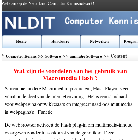
Welkom op de Nederland Computer Kennisnetwerk!
Home
Hardware
Netwerken
Program
*
>>
>>
>> Content
Computer Kennis
Software
animatie Software
Wat zijn de voordelen van het gebruik van
Macromedia Flash ?
Samen met andere Macromedia -producten , Flash Player is een
vitaal onderdeel van de internet ervaring . Het is een standaard
voor webpagina ontwikkelaars en integreert naadloos multimedia
in webpagina's . Functie
De webbrowser activeert de Flash plug-in om multimedia-inhoud
weergeven zonder tussenkomst van de gebruiker . Deze