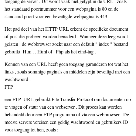
toegang de server . Dit wordt vaak niet getypt in de URL , zoals
het standaard poortnummer voor een webpagina is 80 en de
standaard poort voor een beveiligde webpagina is 443 .
Het pad deel van het HTTP URL erkent de specifieke document
of post die probeert worden benaderd . Wanneer deze leeg wordt
gelaten , de webbrowser zoekt naar een default " index " bestand
gebruikt. Htm , . Html of . Php als het eind-tag .
Kennen van een URL heeft geen toegang garanderen tot wat het
links , zoals sommige pagina's en middelen zijn beveiligd met een
wachtwoord .
FTP
een FTP- URL gebruikt File Transfer Protocol om documenten op
te vragen of stuur van een webserver . Dit proces kan worden
behandeld door een FTP programma of via een webbrowser . De
meeste servers vereisen een geldig wachtwoord en gebruikers-ID
voor toegang tot hen, zoals :