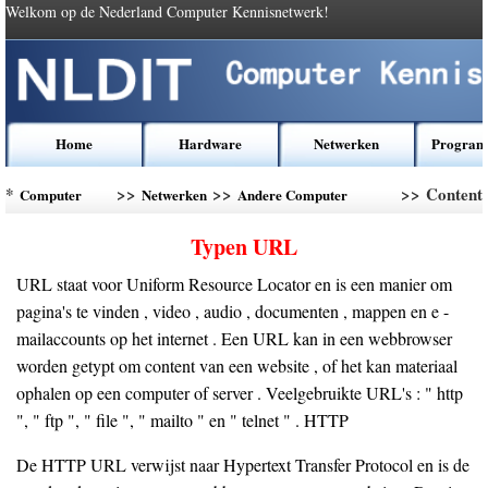
Welkom op de Nederland Computer Kennisnetwerk!
Home
Hardware
Netwerken
Program
*
>>
>>
>> Content
Computer
Netwerken
Andere Computer
Kennis
Networking
Typen URL
URL staat voor Uniform Resource Locator en is een manier om
pagina's te vinden , video , audio , documenten , mappen en e -
mailaccounts op het internet . Een URL kan in een webbrowser
worden getypt om content van een website , of het kan materiaal
ophalen op een computer of server . Veelgebruikte URL's : " http
", " ftp ", " file ", " mailto " en " telnet " . HTTP
De HTTP URL verwijst naar Hypertext Transfer Protocol en is de