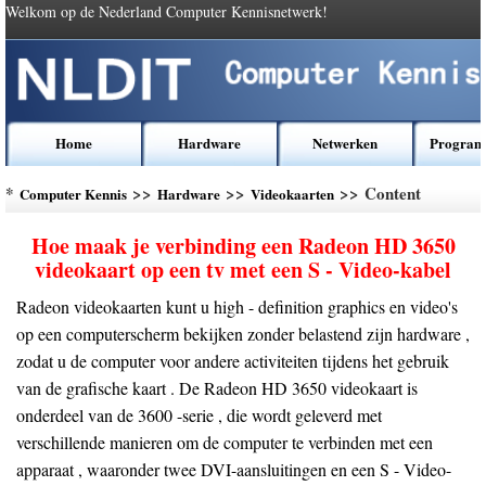
Welkom op de Nederland Computer Kennisnetwerk!
Home
Hardware
Netwerken
Program
*
>>
>>
>> Content
Computer Kennis
Hardware
Videokaarten
Hoe maak je verbinding een Radeon HD 3650
videokaart op een tv met een S - Video-kabel
Radeon videokaarten kunt u high - definition graphics en video's
op een computerscherm bekijken zonder belastend zijn hardware ,
zodat u de computer voor andere activiteiten tijdens het gebruik
van de grafische kaart . De Radeon HD 3650 videokaart is
onderdeel van de 3600 -serie , die wordt geleverd met
verschillende manieren om de computer te verbinden met een
apparaat , waaronder twee DVI-aansluitingen en een S - Video-