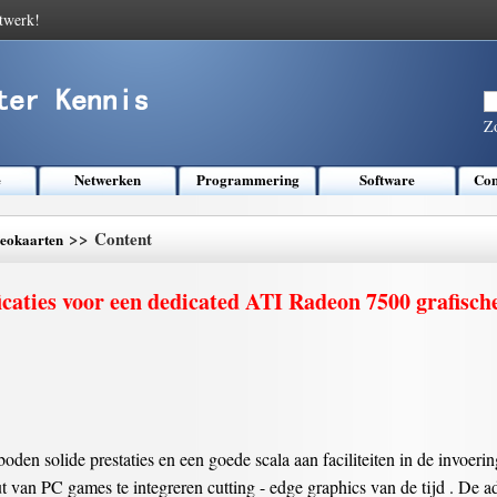
twerk!
Z
e
Netwerken
Programmering
Software
Com
>> Content
eokaarten
icaties voor een dedicated ATI Radeon 7500 grafisch
en solide prestaties en een goede scala aan faciliteiten in de invoeri
 van PC games te integreren cutting - edge graphics van de tijd . De adv