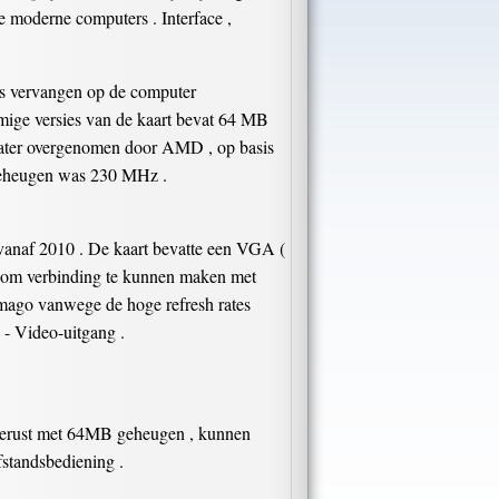
e moderne computers . Interface ,
ls vervangen op de computer
mige versies van de kaart bevat 64 MB
ater overgenomen door AMD , op basis
 geheugen was 230 MHz .
vanaf 2010 . De kaart bevatte een VGA (
ter om verbinding te kunnen maken met
imago vanwege de hoge refresh rates
- Video-uitgang .
itgerust met 64MB geheugen , kunnen
standsbediening .