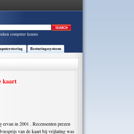
oeken computer kennis
puterstoring
Besturingssysteem
e kaart
ng ervan in 2001 . Recensenten prezen
iesprijs van de kaart bij vrijlating was