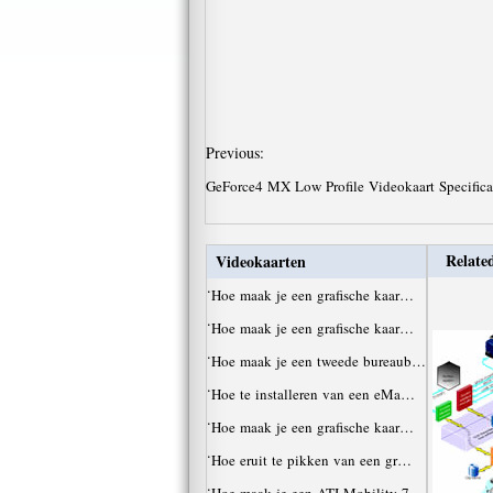
Previous:
GeForce4 MX Low Profile Videokaart Specifica
Related
Videokaarten
·
Hoe maak je een grafische kaar…
·
Hoe maak je een grafische kaar…
·
Hoe maak je een tweede bureaub…
·
Hoe te installeren van een eMa…
·
Hoe maak je een grafische kaar…
·
Hoe eruit te pikken van een gr…
·