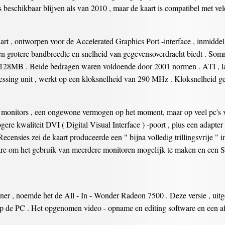
beschikbaar blijven als van 2010 , maar de kaart is compatibel met vel
t , ontworpen voor de Accelerated Graphics Port -interface , inmidde
n grotere bandbreedte en snelheid van gegevensoverdracht biedt . Som
28MB . Beide bedragen waren voldoende door 2001 normen . ATI , l
essing unit , werkt op een kloksnelheid van 290 MHz . Kloksnelheid
monitors , een ongewone vermogen op het moment, maar op veel pc's 
gere kwaliteit DVI ( Digital Visual Interface ) -poort , plus een adap
ensies zei de kaart produceerde een " bijna volledig trillingsvrije " 
re om het gebruik van meerdere monitoren mogelijk te maken en een S 
tuner , noemde het de All - In - Wonder Radeon 7500 . Deze versie , u
 de PC . Het opgenomen video - opname en editing software en een af