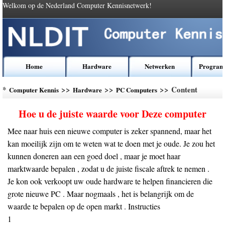
Welkom op de Nederland Computer Kennisnetwerk!
Home
Hardware
Netwerken
Program
*
>>
>>
>> Content
Computer Kennis
Hardware
PC Computers
Hoe u de juiste waarde voor Deze computer
Mee naar huis een nieuwe computer is zeker spannend, maar het
kan moeilijk zijn om te weten wat te doen met je oude. Je zou het
kunnen doneren aan een goed doel , maar je moet haar
marktwaarde bepalen , zodat u de juiste fiscale aftrek te nemen .
Je kon ook verkoopt uw ​​oude hardware te helpen financieren die
grote nieuwe PC . Maar nogmaals , het is belangrijk om de
waarde te bepalen op de open markt . Instructies
1