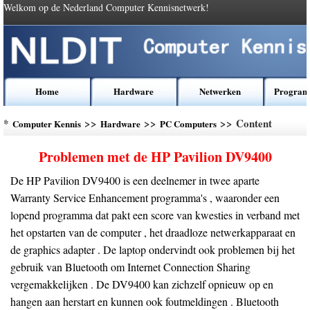
Welkom op de Nederland Computer Kennisnetwerk!
Home
Hardware
Netwerken
Program
*
>>
>>
>> Content
Computer Kennis
Hardware
PC Computers
Problemen met de HP Pavilion DV9400
De HP Pavilion DV9400 is een deelnemer in twee aparte
Warranty Service Enhancement programma's , waaronder een
lopend programma dat pakt een score van kwesties in verband met
het opstarten van de computer , het draadloze netwerkapparaat en
de graphics adapter . De laptop ondervindt ook problemen bij het
gebruik van Bluetooth om Internet Connection Sharing
vergemakkelijken . De DV9400 kan zichzelf opnieuw op en
hangen aan herstart en kunnen ook foutmeldingen . Bluetooth