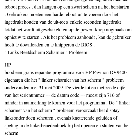
reboot proces , dan hangen op een zwart scherm na het herstarten
. Gebruikers moeten een harde reboot uit te voeren door het
ingedrukt houden van de uit-toets enkele seconden ingedrukt
totdat het wordt uitgeschakeld en op de power -knop nogmaals om
opnieuw te starten . Als het probleem aanhoudt , kan de gebruiker
hoeft te downloaden en te knipperen de BIOS .
" Links Beeldscherm Scharnier " Probleem
HP
bood een gratis reparatie programma voor HP Pavilion DV9400
eigenaren die het " linker scharnier van het scherm " probleem
ondervonden met 31 mei 2009. De vierde tot en met zesde cijfer
van het serienummer --- de datum code --- moest zijn 716 of
minder in aanmerking te komen voor het programma . De " linker
scharnier van het scherm " probleem veroorzaakt het display
linksonder doen scheuren , evenals knetterende geluiden of
speling in de linkerbenedenhoek bij het openen en sluiten van het
scherm .