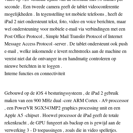
seconde . Een tweede camera geeft de tablet videoconferentie
mogelijkheden . In tegenstelling tot mobiele telefoons , heeft de
iPad 2 niet ondersteunt tekst, foto, video en voice berichten, maar
wel ondersteuning voor mobiele e-mail via verbindingen met een
Post Office Protocol , Simple Mail Transfer Protocol of Internet
Message Access Protocol -server . De tablet ondersteunt ook push
e-mail , welke inkomende e levert rechtstreeks aan de machine en
vereist niet dat de ontvanger in en handmatig controleren op
nieuwe berichten in te loggen .
Interne functies en connectiviteit
Gebouwd op de iOS 4 besturingssysteem , de iPad 2 gebruik
maken van een 900 MHz dual -core ARM Cortex - A9 proccessor
, een PowerVR SGX543MP2 graphics processing unit en een
Apple A5 -chipset . Hoewel processor de iPad geeft de totale
rekenkracht , de GPU fungeert als backup en is gewijd aan de
verwerking 3 - D toepassingen , zoals die in video spelletjes.