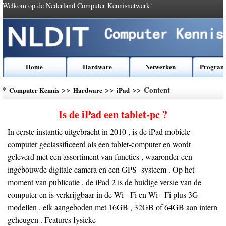
Welkom op de Nederland Computer Kennisnetwerk!
Home
Hardware
Netwerken
Program
*
>>
>>
>> Content
Computer Kennis
Hardware
iPad
Is de iPad een tablet-pc ?
In eerste instantie uitgebracht in 2010 , is de iPad mobiele
computer geclassificeerd als een tablet-computer en wordt
geleverd met een assortiment van functies , waaronder een
ingebouwde digitale camera en een GPS -systeem . Op het
moment van publicatie , de iPad 2 is de huidige versie van de
computer en is verkrijgbaar in de Wi - Fi en Wi - Fi plus 3G-
modellen , elk aangeboden met 16GB , 32GB of 64GB aan intern
geheugen . Features fysieke