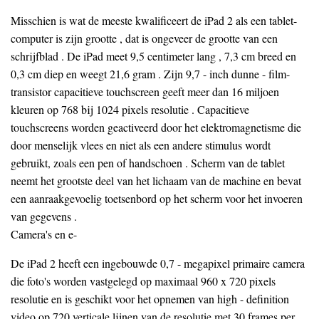
Misschien is wat de meeste kwalificeert de iPad 2 als een tablet-
computer is zijn grootte , dat is ongeveer de grootte van een
schrijfblad . De iPad meet 9,5 centimeter lang , 7,3 cm breed en
0,3 cm diep en weegt 21,6 gram . Zijn 9,7 - inch dunne - film-
transistor capacitieve touchscreen geeft meer dan 16 miljoen
kleuren op 768 bij 1024 pixels resolutie . Capacitieve
touchscreens worden geactiveerd door het elektromagnetisme die
door menselijk vlees en niet als een andere stimulus wordt
gebruikt, zoals een pen of handschoen . Scherm van de tablet
neemt het grootste deel van het lichaam van de machine en bevat
een aanraakgevoelig toetsenbord op het scherm voor het invoeren
van gegevens .
Camera's en e-
De iPad 2 heeft een ingebouwde 0,7 - megapixel primaire camera
die foto's worden vastgelegd op maximaal 960 x 720 pixels
resolutie en is geschikt voor het opnemen van high - definition
video op 720 verticale lijnen van de resolutie met 30 frames per