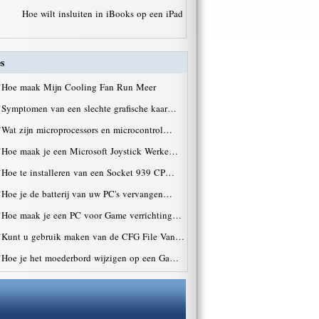
Hoe wilt insluiten in iBooks op een iPad
s
·
Hoe maak Mijn Cooling Fan Run Meer
·
Symptomen van een slechte grafische kaar…
·
Wat zijn microprocessors en microcontrol…
·
Hoe maak je een Microsoft Joystick Werke…
·
Hoe te installeren van een Socket 939 CP…
·
Hoe je de batterij van uw PC's vervangen…
·
Hoe maak je een PC voor Game verrichting…
·
Kunt u gebruik maken van de CFG File Van…
·
Hoe je het moederbord wijzigen op een Ga…