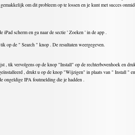
is gemakkelijk om dit probleem op te lossen en je kunt met succes onmid
e iPad scherm en ga naar de sectie ' Zoeken ' in de app .
 tik op de " Search " knop . De resultaten weergegeven.
st , tik vervolgens op de knop "Install" op de rechterbovenhoek en dru
 geïnstalleerd , drukt u op de knop "Wijzigen" in plaats van " Install " en
 de ongeldige IPA foutmelding die je hadden .