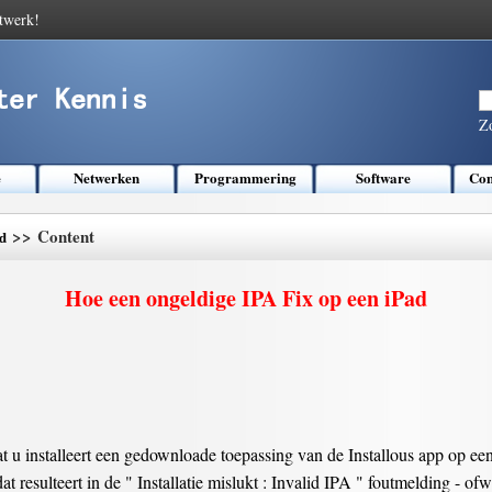
twerk!
Z
e
Netwerken
Programmering
Software
Com
>> Content
d
Hoe een ongeldige IPA Fix op een iPad
u installeert een gedownloade toepassing van de Installous app op een
at resulteert in de " Installatie mislukt : Invalid IPA " foutmelding - o