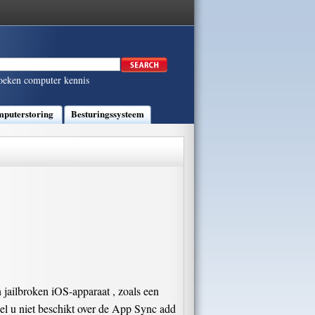
oeken computer kennis
puterstoring
Besturingssysteem
 jailbroken iOS-apparaat , zoals een
fwel u niet beschikt over de App Sync add