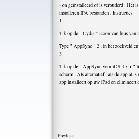
- on geïnstalleerd of is verouderd . Het 
installeren IPA bestanden . Instructies
1
Tik op de " Cydia " icoon van huis van d
Type " AppSync " 2 , in het zoekveld en
3
Tik op de " AppSync voor iOS 4.x + " lij
scherm . Als alternatief , als de app al is
app installeert op uw iPad en elimineert
Previous: