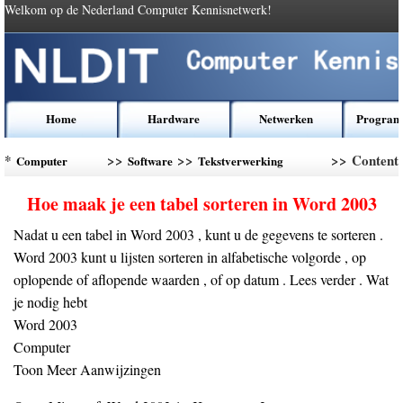
Welkom op de Nederland Computer Kennisnetwerk!
Home
Hardware
Netwerken
Program
*
>>
>>
>> Content
Computer
Software
Tekstverwerking
Kennis
Software
Hoe maak je een tabel sorteren in Word 2003
Nadat u een tabel in Word 2003 , kunt u de gegevens te sorteren .
Word 2003 kunt u lijsten sorteren in alfabetische volgorde , op
oplopende of aflopende waarden , of op datum . Lees verder . Wat
je nodig hebt
Word 2003
Computer
Toon Meer Aanwijzingen