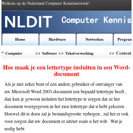
Welkom op de Nederland Computer Kennisnetwerk!
Home
Hardware
Netwerken
Program
*
>>
>>
>> Content
Computer
Software
Tekstverwerking
Kennis
Software
Hoe maak je een lettertype insluiten in een Word-
document
Als je niet zeker bent of een andere gebruiker of ontvanger van
uw Microsoft Word 2003-document een bepaald lettertype heeft ,
dan kun je gewoon insluiten het lettertype te zorgen dat ze het
document weergegeven in het zien lettertype dat u hebt gekozen .
Hoewel dit te doen zal je bestandsgrootte verhogen , zal het er ook
voor zorgen dat uw document er uitziet zoals u het wilt . Wat je
nodig hebt