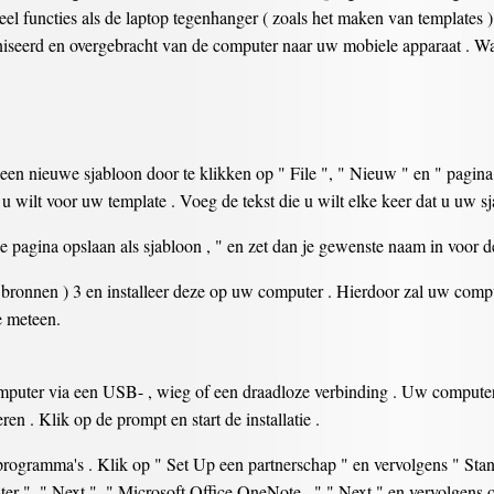
eel functies als de laptop tegenhanger ( zoals het maken van templates
iseerd en overgebracht van de computer naar uw mobiele apparaat . Wa
 nieuwe sjabloon door te klikken op " File ", " Nieuw " en " pagina .
 u wilt voor uw template . Voeg de tekst die u wilt elke keer dat u uw s
e pagina opslaan als sjabloon , " en zet dan je gewenste naam in voor d
ronnen ) 3 en installeer deze op uw computer . Hierdoor zal uw compu
e meteen.
mputer via een USB- , wieg of een draadloze verbinding . Uw computer
en . Klik op de prompt en start de installatie .
programma's . Klik op " Set Up een partnerschap " en vervolgens " Stand
r ", " Next ", " Microsoft Office OneNote , " " Next " en vervolgens o