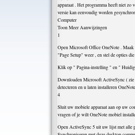
apparaat . Het programma heeft niet zo v
versie kan eenvoudig worden gesynchron
Computer
Toon Meer Aanwijzingen
1
Open Microsoft Office OneNote . Maak een
"Page Setup" weer , en stel de opties die
Klik op " Pagina-instelling " en " Huidig
Downloaden Microsoft ActiveSync ( zie b
detecteren en u laten installeren OneNot
4
Sluit uw mobiele apparaat aan op uw co
vragen of je wilt OneNote mobiel installer
Open ActiveSync 5 uit uw lijst met alle 
Synchroniseren met deze desktop compute