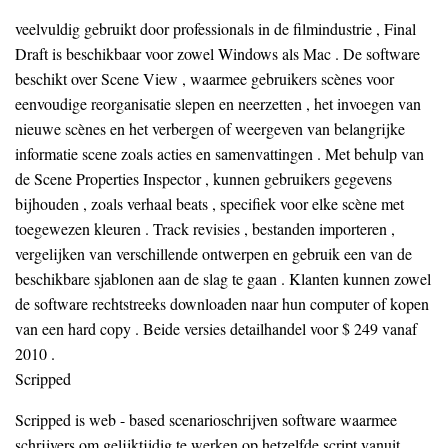
veelvuldig gebruikt door professionals in de filmindustrie , Final
Draft is beschikbaar voor zowel Windows als Mac . De software
beschikt over Scene View , waarmee gebruikers scènes voor
eenvoudige reorganisatie slepen en neerzetten , het invoegen van
nieuwe scènes en het verbergen of weergeven van belangrijke
informatie scene zoals acties en samenvattingen . Met behulp van
de Scene Properties Inspector , kunnen gebruikers gegevens
bijhouden , zoals verhaal beats , specifiek voor elke scène met
toegewezen kleuren . Track revisies , bestanden importeren ,
vergelijken van verschillende ontwerpen en gebruik een van de
beschikbare sjablonen aan de slag te gaan . Klanten kunnen zowel
de software rechtstreeks downloaden naar hun computer of kopen
van een hard copy . Beide versies detailhandel voor $ 249 vanaf
2010 .
Scripped
Scripped is web - based scenarioschrijven software waarmee
schrijvers om gelijktijdig te werken op hetzelfde script vanuit