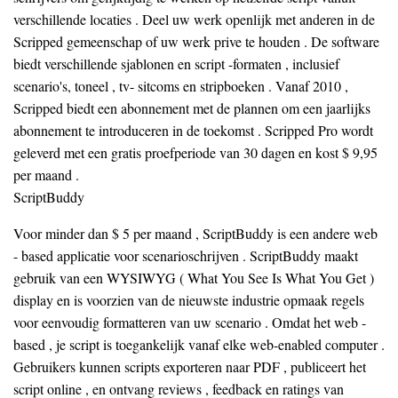
verschillende locaties . Deel uw werk openlijk met anderen in de
Scripped gemeenschap of uw werk prive te houden . De software
biedt verschillende sjablonen en script -formaten , inclusief
scenario's, toneel , tv- sitcoms en stripboeken . Vanaf 2010 ,
Scripped biedt een abonnement met de plannen om een jaarlijks
abonnement te introduceren in de toekomst . Scripped Pro wordt
geleverd met een gratis proefperiode van 30 dagen en kost $ 9,95
per maand .
ScriptBuddy
Voor minder dan $ 5 per maand , ScriptBuddy is een andere web
- based applicatie voor scenarioschrijven . ScriptBuddy maakt
gebruik van een WYSIWYG ( What You See Is What You Get )
display en is voorzien van de nieuwste industrie opmaak regels
voor eenvoudig formatteren van uw scenario . Omdat het web -
based , je script is toegankelijk vanaf elke web-enabled computer .
Gebruikers kunnen scripts exporteren naar PDF , publiceert het
script online , en ontvang reviews , feedback en ratings van