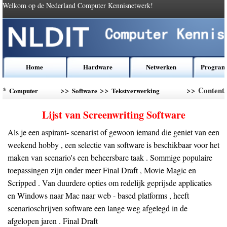
Welkom op de Nederland Computer Kennisnetwerk!
Home
Hardware
Netwerken
Program
*
>>
>>
>> Content
Computer
Software
Tekstverwerking
Kennis
Software
Lijst van Screenwriting Software
Als je een aspirant- scenarist of gewoon iemand die geniet van een
weekend hobby , een selectie van software is beschikbaar voor het
maken van scenario's een beheersbare taak . Sommige populaire
toepassingen zijn onder meer Final Draft , Movie Magic en
Scripped . Van duurdere opties om redelijk geprijsde applicaties
en Windows naar Mac naar web - based platforms , heeft
scenarioschrijven software een lange weg afgelegd in de
afgelopen jaren . Final Draft