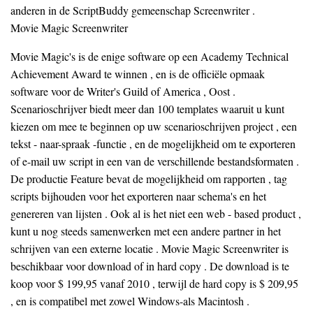
anderen in de ScriptBuddy gemeenschap Screenwriter .
Movie Magic Screenwriter
Movie Magic's is de enige software op een Academy Technical
Achievement Award te winnen , en is de officiële opmaak
software voor de Writer's Guild of America , Oost .
Scenarioschrijver biedt meer dan 100 templates waaruit u kunt
kiezen om mee te beginnen op uw scenarioschrijven project , een
tekst - naar-spraak -functie , en de mogelijkheid om te exporteren
of e-mail uw script in een van de verschillende bestandsformaten .
De productie Feature bevat de mogelijkheid om rapporten , tag
scripts bijhouden voor het exporteren naar schema's en het
genereren van lijsten . Ook al is het niet een web - based product ,
kunt u nog steeds samenwerken met een andere partner in het
schrijven van een externe locatie . Movie Magic Screenwriter is
beschikbaar voor download of in hard copy . De download is te
koop voor $ 199,95 vanaf 2010 , terwijl de hard copy is $ 209,95
, en is compatibel met zowel Windows-als Macintosh .