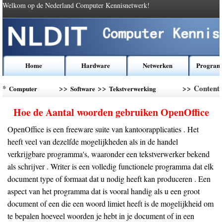
Welkom op de Nederland Computer Kennisnetwerk!
Home
Hardware
Netwerken
Program
*
>>
>>
>> Content
Computer
Software
Tekstverwerking
Kennis
Software
Hoe de Aantal woorden gebruiken OpenOffice
OpenOffice is een freeware suite van kantoorapplicaties . Het
heeft veel van dezelfde mogelijkheden als in de handel
verkrijgbare programma's, waaronder een tekstverwerker bekend
als schrijver . Writer is een volledig functionele programma dat elk
document type of formaat dat u nodig heeft kan produceren . Een
aspect van het programma dat is vooral handig als u een groot
document of een die een woord limiet heeft is de mogelijkheid om
te bepalen hoeveel woorden je hebt in je document of in een