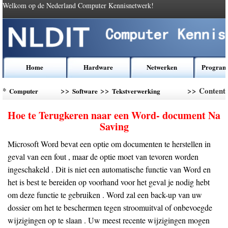
Welkom op de Nederland Computer Kennisnetwerk!
Home
Hardware
Netwerken
Program
*
>>
>>
>> Content
Computer
Software
Tekstverwerking
Kennis
Software
Hoe te Terugkeren naar een Word- document Na
Saving
Microsoft Word bevat een optie om documenten te herstellen in
geval van een fout , maar de optie moet van tevoren worden
ingeschakeld . Dit is niet een automatische functie van Word en
het is best te bereiden op voorhand voor het geval je nodig hebt
om deze functie te gebruiken . Word zal een back-up van uw
dossier om het te beschermen tegen stroomuitval of onbevoegde
wijzigingen op te slaan . Uw meest recente wijzigingen mogen