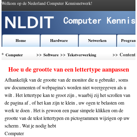
Welkom op de Nederland Computer Kennisnetwerk!
Home
Hardware
Netwerken
Program
*
>>
>>
>> Content
Computer
Software
Tekstverwerking
Kennis
Software
Hoe u de grootte van een lettertype aanpassen
Afhankelijk van de grootte van de monitor die u gebruikt , soms
uw documenten of webpagina's worden niet weergegeven als u
wilt . Het lettertype kan te groot zijn , waarbij zij het scrollen van
de pagina af , of het kan zijn te klein , uw ogen te belasten om
werk te doen . Het is gewoon een paar simpele klikken om de
grootte van de tekst lettertypen en pictogrammen wijzigen op uw
scherm . Wat je nodig hebt
Computer