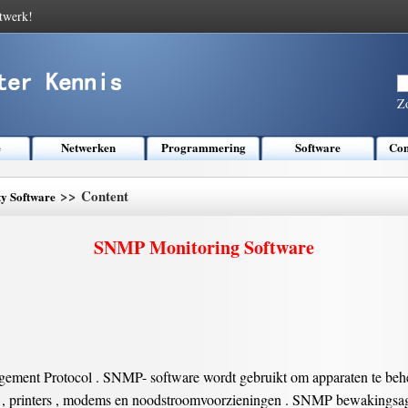
twerk!
Z
e
Netwerken
Programmering
Software
Com
>> Content
ty Software
SNMP Monitoring Software
ment Protocol . SNMP- software wordt gebruikt om apparaten te behe
tions , printers , modems en noodstroomvoorzieningen . SNMP bewaking