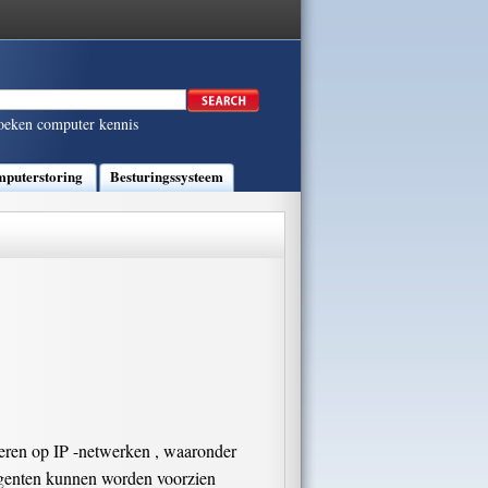
oeken computer kennis
puterstoring
Besturingssysteem
ren op IP -netwerken , waaronder
sagenten kunnen worden voorzien