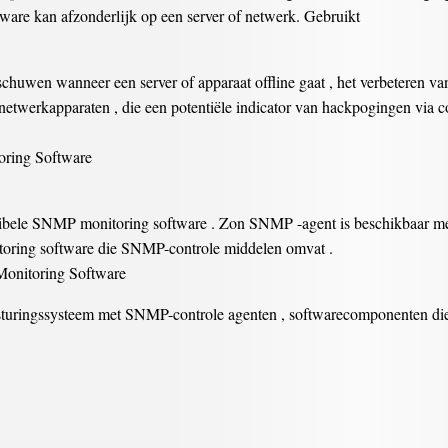
are kan afzonderlijk op een server of netwerk. Gebruikt
huwen wanneer een server of apparaat offline gaat , het verbeteren v
 netwerkapparaten , die een potentiële indicator van hackpogingen via 
ring Software
ibele SNMP monitoring software . Zon SNMP -agent is beschikbaar me
toring software die SNMP-controle middelen omvat .
onitoring Software
turingssysteem met SNMP-controle agenten , softwarecomponenten die h