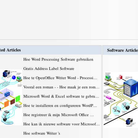
ted Articles
Software Article
Hoe Word Processing Software gebruiken
Gratis Address Label Software
Hoe te OpenOffice Writer Word - Processi…
Vooral een roman - - Hoe maak je een rom…
Microsoft Word & Excel software te gebru…
Hoe te installeren en configureren WordP…
Hoe registreer ik mijn Microsoft Office …
Hoe kan ik nieuwe software voor Microsof…
Hoe software Writer 's