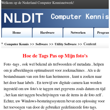
Welkom op de Nederland Computer Kennisnetwerk!
Home
Hardware
Netwerken
Program
*
>>
>>
>> Content
Computer Kennis
Software
Utility Software
Hoe de Tags Pas op Mijn foto's
Foto -tags , ook wel bekend als trefwoorden of metadata , helpen
om je afbeeldingen optimaliseert voor zoekmachines . Als u de
bestandsnaam van een foto kan herinneren , kunt u zoeken naar
het door haar labels . En terwijl uw digitale camera kan worden
ingesteld om uw foto's te taggen met gegevens zoals datum en tijd
, het kan niet taggen beschrijvingen van de items in de foto zelf .
Echter, uw Windows-besturingssysteem bevat een oplossing voor
het toevoegen van door de gebruiker gedefinieerde foto tags.