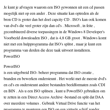
Je kunt je afvragen waarom een ​​ISO gewonnen uit een cd passen
mogelijk niet op een ander . Deze situatie kan optreden als de
bron CD is groter dan het doel capcity CD . ISO's kan ook komen
van dvd's die veel groter zijn dan cd's . Microsoft , in feite ,
gecombineerd diverse toepassingen in de Windows 8 Developer's
Voorbeeld downloaden ISO , dat is 4,8 GB groot . Windows komt
niet met een hulpprogramma dat ISO's splitst , maar je kunt een
programma van derden die deze taak uitvoert installeren.
PowerISO
PowerISO
is een uitgebreid ISO- beheer programma dat ISO creatie ,
branden en bewerken ondersteunt . Het werkt met de meeste dvd's
en cd's en ondersteunt andere bestanden beeldformaten zoals CDI
en BIN . Als u een ISO splitsen , kunt u PowerISO gebruiken om
te zetten in een Direct Access Archive -bestand en split dat DAA
over meerdere volumes . Gebruik Virtual Drive functie van het
programma te monteren een ISO op een virtuele schijf zonder