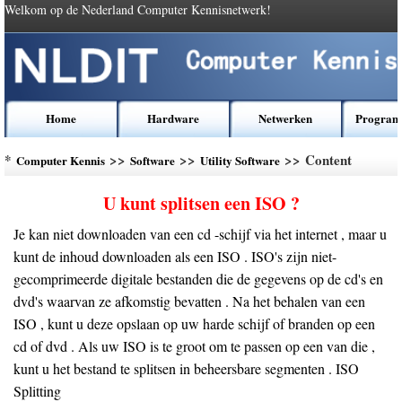
Welkom op de Nederland Computer Kennisnetwerk!
Home
Hardware
Netwerken
Program
*
>>
>>
>> Content
Computer Kennis
Software
Utility Software
U kunt splitsen een ISO ?
Je kan niet downloaden van een cd -schijf via het internet , maar u
kunt de inhoud downloaden als een ISO . ISO's zijn niet-
gecomprimeerde digitale bestanden die de gegevens op de cd's en
dvd's waarvan ze afkomstig bevatten . Na het behalen van een
ISO , kunt u deze opslaan op uw harde schijf of branden op een
cd of dvd . Als uw ISO is te groot om te passen op een van die ,
kunt u het bestand te splitsen in beheersbare segmenten . ISO
Splitting