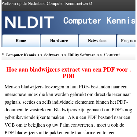
Welkom op de Nederland Computer Kennisnetwerk!
Home
Hardware
Netwerken
Program
*
>>
>>
>> Content
Computer Kennis
Software
Utility Software
Hoe aan bladwijzers extract van een PDF voor .
PDB
Mensen bladwijzers toevoegen in hun PDF- bestanden naar een
interactieve index die kan worden gebruikt om direct de lezer naar
pagina's, secties en zelfs individuele elementen binnen het PDF-
document te verstrekken. Bladwijzers zijn gemaakt om PDF's nog
gebruiksvriendelijker te maken . Als u een PDF-bestand naar een
VOB om te bekijken op uw Palm converteren , moet u ook de
PDF-bladwijzers uit te pakken en te transformeren tot een