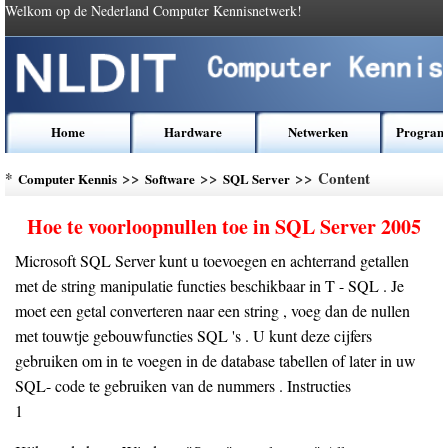
Welkom op de Nederland Computer Kennisnetwerk!
Home
Hardware
Netwerken
Program
*
>>
>>
>> Content
Computer Kennis
Software
SQL Server
Hoe te voorloopnullen toe in SQL Server 2005
Microsoft SQL Server kunt u toevoegen en achterrand getallen
met de string manipulatie functies beschikbaar in T - SQL . Je
moet een getal converteren naar een string , voeg dan de nullen
met touwtje gebouwfuncties SQL 's . U kunt deze cijfers
gebruiken om in te voegen in de database tabellen of later in uw
SQL- code te gebruiken van de nummers . Instructies
1