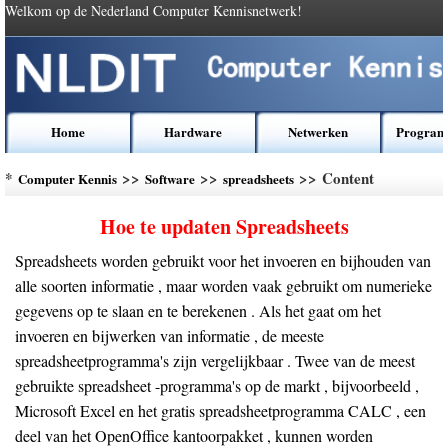
Welkom op de Nederland Computer Kennisnetwerk!
Home
Hardware
Netwerken
Program
*
>>
>>
>> Content
Computer Kennis
Software
spreadsheets
Hoe te updaten Spreadsheets
Spreadsheets worden gebruikt voor het invoeren en bijhouden van
alle soorten informatie , maar worden vaak gebruikt om numerieke
gegevens op te slaan en te berekenen . Als het gaat om het
invoeren en bijwerken van informatie , de meeste
spreadsheetprogramma's zijn vergelijkbaar . Twee van de meest
gebruikte spreadsheet -programma's op de markt , bijvoorbeeld ,
Microsoft Excel en het gratis spreadsheetprogramma CALC , een
deel van het OpenOffice kantoorpakket , kunnen worden