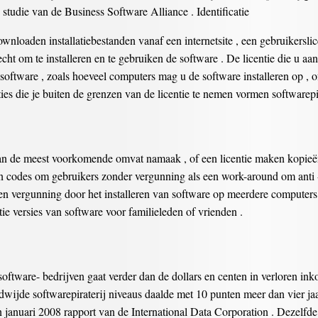
tudie van de Business Software Alliance . Identificatie
nloaden installatiebestanden vanaf een internetsite , een gebruikerslicen
 recht om te installeren en te gebruiken de software . De licentie die u a
 software , zoals hoeveel computers mag u de software installeren op , 
es die je buiten de grenzen van de licentie te nemen vormen softwarepir
n de meest voorkomende omvat namaak , of een licentie maken kopieën
n codes om gebruikers zonder vergunning als een work-around om anti - p
n vergunning door het installeren van software op meerdere computers 
e versies van software voor familieleden of vrienden .
software- bedrijven gaat verder dan de dollars en centen in verloren ink
wijde softwarepiraterij niveaus daalde met 10 punten meer dan vier jaa
n januari 2008 rapport van de International Data Corporation . Dezelfde 