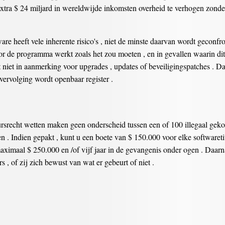
extra $ 24 miljard in wereldwijde inkomsten overheid te verhogen zonder
are heeft vele inherente risico's , niet de minste daarvan wordt geconfro
voor de programma werkt zoals het zou moeten , en in gevallen waarin di
 niet in aanmerking voor upgrades , updates of beveiligingspatches . Da
e vervolging wordt openbaar register .
ursrecht wetten maken geen onderscheid tussen een of 100 illegaal geko
n . Indien gepakt , kunt u een boete van $ 150.000 voor elke softwaretit
maximaal $ 250.000 en /of vijf jaar in de gevangenis onder ogen . Daarna
, of zij zich bewust van wat er gebeurt of niet .