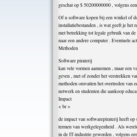
geschat op $ 50200000000 , volgens een s
Of u software kopen bij een winkel of dow
installatiebestanden , is wat geeft je het
met betrekking tot legale gebruik van de
naar een andere computer . Eventuele acti
Methoden
Software piraterij
kan vele vormen aannemen , maar een va
geven , met of zonder het verstrekken va
methoden omvatten het overtreden van ee
netwerk en studenten die aankoop educati
Impact
< br >
de impact van softwarepiraterij heeft op 
termen van werkgelegenheid . Als wereld
in de IT-industrie geworden , volgens ee