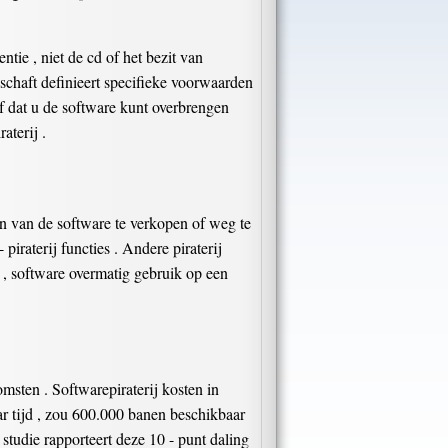
tie , niet de cd of het bezit van
anschaft definieert specifieke voorwaarden
of dat u de software kunt overbrengen
aterij .
 van de software te verkopen of weg te
iraterij functies . Andere piraterij
, software overmatig gebruik op een
omsten . Softwarepiraterij kosten in
r tijd , zou 600.000 banen beschikbaar
studie rapporteert deze 10 - punt daling