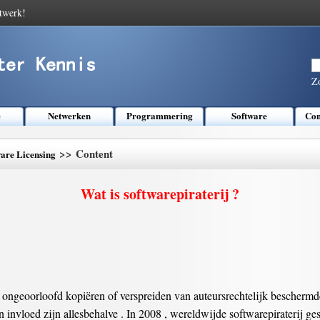
twerk!
Z
e
Netwerken
Programmering
Software
Com
>> Content
ware Licensing
Wat is softwarepiraterij ?
t " ongeoorloofd kopiëren of verspreiden van auteursrechtelijk beschermd
 invloed zijn allesbehalve . In 2008 , wereldwijde softwarepiraterij ges