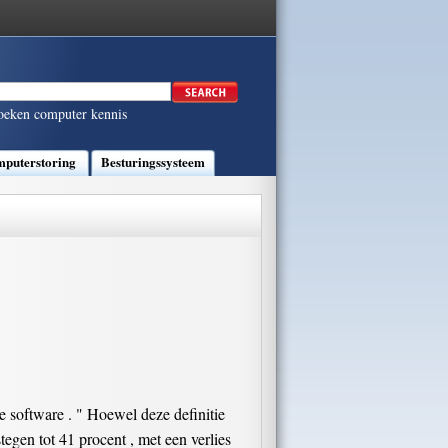
oeken computer kennis
puterstoring
Besturingssysteem
e software . " Hoewel deze definitie
tegen tot 41 procent , met een verlies