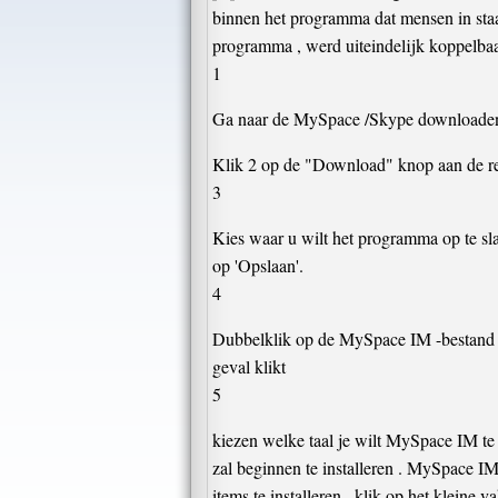
binnen het programma dat mensen in staat
programma , werd uiteindelijk koppelbaa
1
Ga naar de MySpace /Skype downloaden ap
Klik 2 op de "Download" knop aan de rech
3
Kies waar u wilt het programma op te s
op 'Opslaan'.
4
Dubbelklik op de MySpace IM -bestand , o
geval klikt
5
kiezen welke taal je wilt MySpace IM te 
zal beginnen te installeren . MySpace I
items te installeren , klik op het kleine v