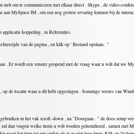
 stelt om te communiceren met elkaar direct . Skype , de video-conferen
r aan MySpace IM , om een nog grotere ervaring kunnen bij de interacti
plicatie koppeling , in Referenties .
terzijde van de pagina , en klik op ' Bestand opslaan . "
laan . Er wordt een venster geopend met de vraag waar u wilt dat uw 
p de locatie waar u dit hebt opgeslagen . Sommige versies van Windows
gebruiken in het vak scroll -down , na "Doorgaan . " de doos setup ve
M zal dan vragen welke items u wilt worden geïnstalleerd , samen met 
akje naast het item tot een vinkje als je ze niet leeg laten. Klik op 'Volge