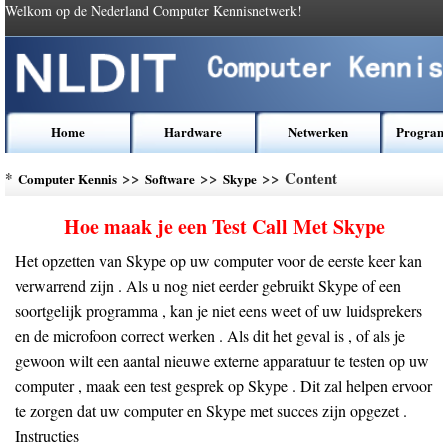
Welkom op de Nederland Computer Kennisnetwerk!
Home
Hardware
Netwerken
Program
*
>>
>>
>> Content
Computer Kennis
Software
Skype
Hoe maak je een Test Call Met Skype
Het opzetten van Skype op uw computer voor de eerste keer kan
verwarrend zijn . Als u nog niet eerder gebruikt Skype of een
soortgelijk programma , kan je niet eens weet of uw luidsprekers
en de microfoon correct werken . Als dit het geval is , of als je
gewoon wilt een aantal nieuwe externe apparatuur te testen op uw
computer , maak een test gesprek op Skype . Dit zal helpen ervoor
te zorgen dat uw computer en Skype met succes zijn opgezet .
Instructies