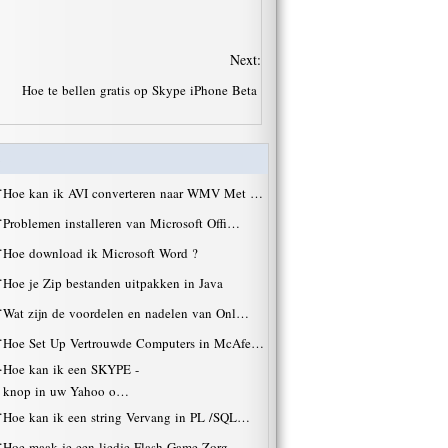
Next:
Hoe te bellen gratis op Skype iPhone Beta
·
Hoe kan ik AVI converteren naar WMV Met …
·
Problemen installeren van Microsoft Offi…
·
Hoe download ik Microsoft Word ?
·
Hoe je Zip bestanden uitpakken in Java
·
Wat zijn de voordelen en nadelen van Onl…
·
Hoe Set Up Vertrouwde Computers in McAfe…
·
Hoe kan ik een SKYPE -
knop in uw Yahoo o…
·
Hoe kan ik een string Vervang in PL /SQL…
·
Hoe maak je een liedje Flash Game Zorg