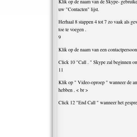
Klik op de naam van de Skype- gebruiker
uw "Contacten" lijst.
Herhaal 8 stappen 4 tot 7 zo vaak als gew
toe te voegen .
9
Klik op de naam van een contactpersoon 
Click 10 "Call . " Skype zal beginnen om
11
Klik op " Video-oproep " wanneer de ande
hebben . < br >
Click 12 "End Call " wanneer het gespre