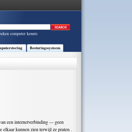
oeken computer kennis
puterstoring
Besturingssysteem
an een internetverbinding --- geen
 elkaar kunnen zien terwijl ze praten .