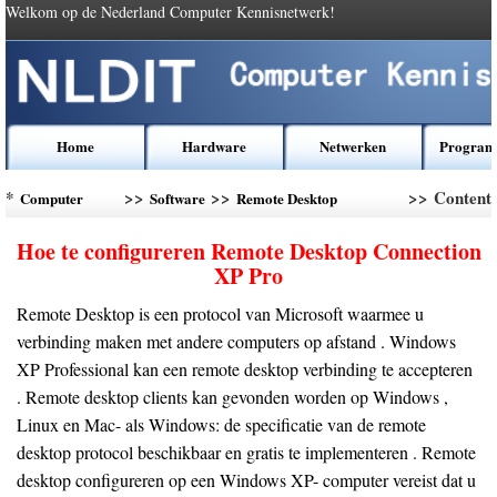
Welkom op de Nederland Computer Kennisnetwerk!
Home
Hardware
Netwerken
Program
*
>>
>>
>> Content
Computer
Software
Remote Desktop
Kennis
Management
Hoe te configureren Remote Desktop Connection
XP Pro
Remote Desktop is een protocol van Microsoft waarmee u
verbinding maken met andere computers op afstand . Windows
XP Professional kan een remote desktop verbinding te accepteren
. Remote desktop clients kan gevonden worden op Windows ,
Linux en Mac- als Windows: de specificatie van de remote
desktop protocol beschikbaar en gratis te implementeren . Remote
desktop configureren op een Windows XP- computer vereist dat u