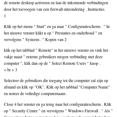
de remote desktop activeren en laat de inkomende verbindingen
door het toevoegen van een firewall-uitzondering . Instructies
1
Klik op het menu " Start" en ga naar " Configuratiescherm . " In
het nieuwe venster klikt u op " Prestaties en onderhoud " en
vervolgens " Systeem . " Kopen van 2
klik op het tabblad " Remote" in het nieuwe venster en vink het
vakje naast " externe gebruikers mogen verbinding met deze
computer ", klik dan op de " Select Remote Users " knop .
< br > 3
Selecteer de gebruikers die toegang tot die computer zal zijn op
afstand en klik op "OK". Klik op het tabblad "Computer Name"
en noteer de volledige computernaam .
Close 4 het venster en ga terug naar het configuratiescherm . Klik
op " Security Center " en vervolgens " Windows Firewall . " Als "