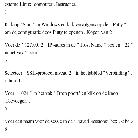
externe Linux- computer . Instructies
1
Klik op "Start " in Windows en klik vervolgens op de " Putty "
om de configuratie doos Putty te openen . Kopen van 2
Voer de " 127.0.0.2 " IP -adres in de " Host Name " box en " 22 "
in het vak " poort" .
3
Selecteer " SSH-protocol niveau 2 " in het tabblad "Verbinding" .
< br > 4
Voer " 1024 " in het vak " Bron poort" en klik op de knop
'Toevoegen' .
5
Voer een naam voor de sessie in de " Saved Sessions" box . < br >
6