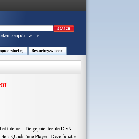
oeken computer kennis
puterstoring
Besturingssysteem
ent
et internet . De gepatenteerde DivX
le 's QuickTime Player . Deze functie