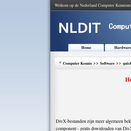
Welkom op de Nederland Computer Kennisne
Home
Hardwar
*
>>
>>
Computer Kennis
Software
quic
Ho
DivX-bestanden zijn meer algemeen beke
component - gratis downloaden van DivX