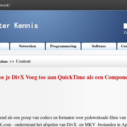
twerk!
Z
e
Netwerken
Programmering
Software
Com
>> Content
ktime
e je DivX Voeg toe aan QuickTime als een Compon
nd als een groep van codecs en formaten voor gedownloade films van h
.com - ondersteunt het afspelen van DivX -en MKV -bestanden in App