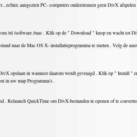
rs , echter, aangezien PC- computers ondersteunen geen DivX afspelen
 /nl /software /mac . Klik op de " Download " knop en wacht tot D
tand naar de Mac OS X- installatieprogramma te starten . Volg de aan
ivX opslaan in wanneer daarom wordt gevraagd . Klik op " Install " en w
nt in uw map Programma's .
nd . Relaunch QuickTime om DivX-bestanden te openen of te converter