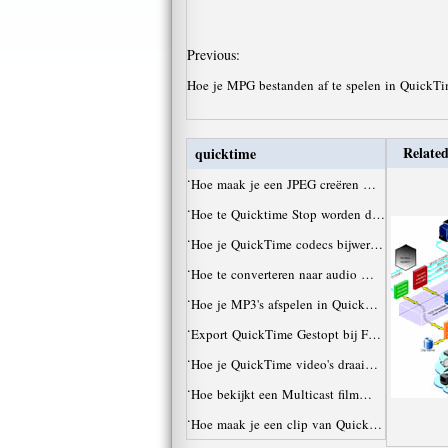
Previous:
Hoe je MPG bestanden af ​​te spelen in QuickT
Related
quicktime
·
Hoe maak je een JPEG creëren …
·
Hoe te Quicktime Stop worden d…
·
Hoe je QuickTime codecs bijwer…
·
Hoe te converteren naar audio …
·
Hoe je MP3's afspelen in Quick…
·
Export QuickTime Gestopt bij F…
·
Hoe je QuickTime video's draai…
·
Hoe bekijkt een Multicast film…
·
Hoe maak je een clip van Quick…