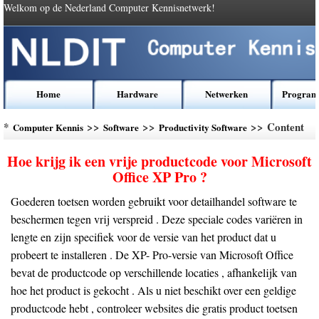
Welkom op de Nederland Computer Kennisnetwerk!
Home
Hardware
Netwerken
Program
*
>>
>>
>> Content
Computer Kennis
Software
Productivity Software
Hoe krijg ik een vrije productcode voor Microsoft
Office XP Pro ?
Goederen toetsen worden gebruikt voor detailhandel software te
beschermen tegen vrij verspreid . Deze speciale codes variëren in
lengte en zijn specifiek voor de versie van het product dat u
probeert te installeren . De XP- Pro-versie van Microsoft Office
bevat de productcode op verschillende locaties , afhankelijk van
hoe het product is gekocht . Als u niet beschikt over een geldige
productcode hebt , controleer websites die gratis product toetsen