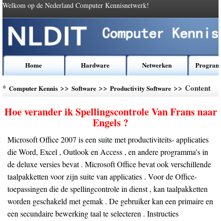
Welkom op de Nederland Computer Kennisnetwerk!
Home
Hardware
Netwerken
Program
*
>>
>>
>> Content
Computer Kennis
Software
Productivity Software
Hoe verander ik Spellingscontrole Van Frans naar
Engels ?
Microsoft Office 2007 is een suite met productiviteits- applicaties
die Word, Excel , Outlook en Access , en andere programma's in
de deluxe versies bevat . Microsoft Office bevat ook verschillende
taalpakketten voor zijn suite van applicaties . Voor de Office-
toepassingen die de spellingcontrole in dienst , kan taalpakketten
worden geschakeld met gemak . De gebruiker kan een primaire en
een secundaire bewerking taal te selecteren . Instructies