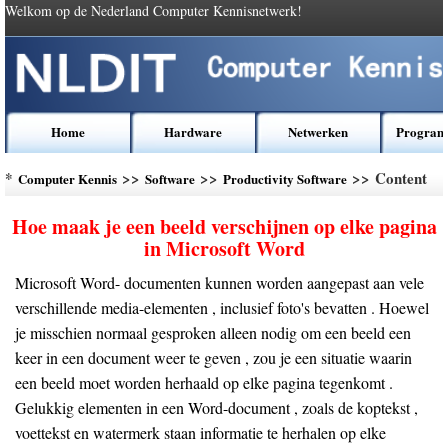
Welkom op de Nederland Computer Kennisnetwerk!
Home
Hardware
Netwerken
Program
*
>>
>>
>> Content
Computer Kennis
Software
Productivity Software
Hoe maak je een beeld verschijnen op elke pagina
in Microsoft Word
Microsoft Word- documenten kunnen worden aangepast aan vele
verschillende media-elementen , inclusief foto's bevatten . Hoewel
je misschien normaal gesproken alleen nodig om een beeld een
keer in een document weer te geven , zou je een situatie waarin
een beeld moet worden herhaald op elke pagina tegenkomt .
Gelukkig elementen in een Word-document , zoals de koptekst ,
voettekst en watermerk staan ​​informatie te herhalen op elke