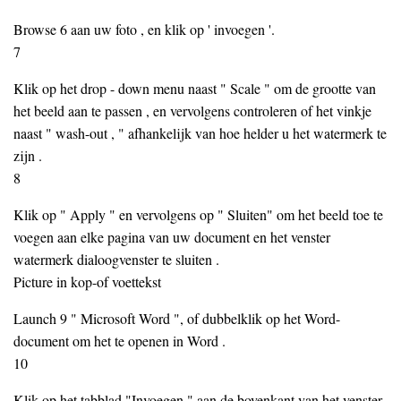
Browse 6 aan uw foto , en klik op ' invoegen '.
7
Klik op het drop - down menu naast " Scale " om de grootte van
het beeld aan te passen , en vervolgens controleren of het vinkje
naast " wash-out , " afhankelijk van hoe helder u het watermerk te
zijn .
8
Klik op " Apply " en vervolgens op " Sluiten" om het beeld toe te
voegen aan elke pagina van uw document en het venster
watermerk dialoogvenster te sluiten .
Picture in kop-of voettekst
Launch 9 " Microsoft Word ", of dubbelklik op het Word-
document om het te openen in Word .
10
Klik op het tabblad "Invoegen " aan de bovenkant van het venster