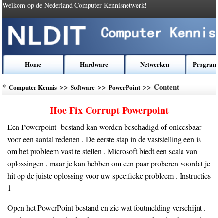
Welkom op de Nederland Computer Kennisnetwerk!
Home
Hardware
Netwerken
Program
*
>>
>>
>> Content
Computer Kennis
Software
PowerPoint
Hoe Fix Corrupt Powerpoint
Een Powerpoint- bestand kan worden beschadigd of onleesbaar
voor een aantal redenen . De eerste stap in de vaststelling een is
om het probleem vast te stellen . Microsoft biedt een scala van
oplossingen , maar je kan hebben om een paar proberen voordat je
hit op de juiste oplossing voor uw specifieke probleem . Instructies
1
Open het PowerPoint-bestand en zie wat foutmelding verschijnt .