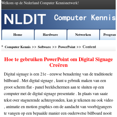
Welkom op de Nederland Computer Kennisnetwerk!
Home
Hardware
Netwerken
Program
*
>>
>>
>> Content
Computer Kennis
Software
PowerPoint
Hoe te gebruiken PowerPoint om Digital Signage
Creëren
Digital signage is een 21e - eeuwse benadering van de traditionele
billboard . Met digital signage , kunt u gebruik maken van een
groot scherm flat - panel beeldschermen aan te sluiten op een
computer met de digital signage presentatie . In plaats van saaie
tekst over stagnerende achtergronden, kan je tekenen nu ook video
, animatie en motion graphics om de aandacht van voorbijgangers
te vangen op een bepaalde manier een ouderwetse billboard nooit